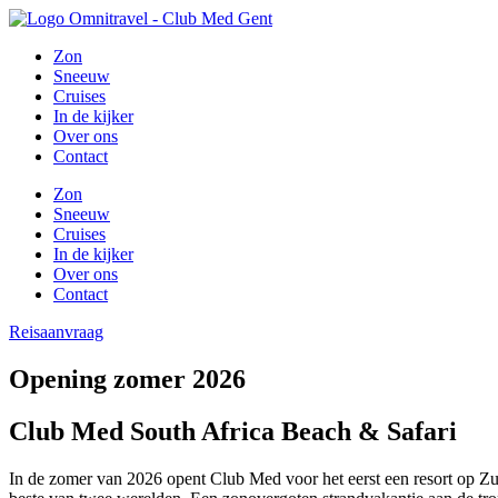
Zon
Sneeuw
Cruises
In de kijker
Over ons
Contact
Zon
Sneeuw
Cruises
In de kijker
Over ons
Contact
Reisaanvraag
Opening zomer 2026
Club Med South Africa Beach & Safari
In de zomer van 2026 opent Club Med voor het eerst een resort op Z