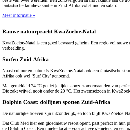
beste van twee werelden. Een zonovergoten strandvakantie aan de trop
fantastische familievakantie in Zuid-Afrika vol strand én safari!
Meer informatie »
Rauwe natuurpracht KwaZoeloe-Natal
KwaZoeloe-Natal is een goed bewaard geheim. Een regio vol rauwe natu
verbeelding.
Surfen Zuid-Afrika
Naast cultuur en natuur is KwaZoeloe-Natal ook een fantastische stran
Afrika ook wel ‘Surf City’ genoemd.
Met gemiddeld 24 °C geniet je tijdens onze zomermaanden van perfect
Die zakt vrijwel nooit onder de 20 °C. Het zwemseizoen in KwaZoeloe-
Dolphin Coast: dolfijnen spotten Zuid-Afrika
De natuurlijke troeven zijn uitzonderlijk, en toch blijft KwaZoeloe-Na
Dat Club Med hier een gloednieuw resort opent, past perfect in hun p
de Dolphin Coast. Een unieke locatie voor actieve genieters, en een n