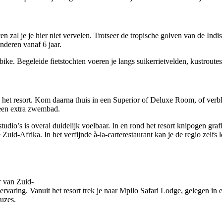
ten zal je je hier niet vervelen. Trotseer de tropische golven van de In
nderen vanaf 6 jaar.
bike. Begeleide fietstochten voeren je langs suikerrietvelden, kustroute
et resort. Kom daarna thuis in een Superior of Deluxe Room, of verblij
 een extra zwembad.
udio’s is overal duidelijk voelbaar. In en rond het resort knipogen gra
e Zuid-Afrika. In het verfijnde à-la-carterestaurant kan je de regio zel
r van Zuid-
ervaring. Vanuit het resort trek je naar Mpilo Safari Lodge, gelegen in 
auzes.