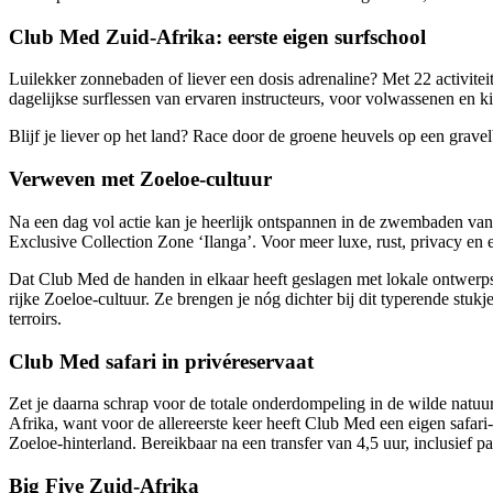
Club Med Zuid-Afrika: eerste eigen surfschool
Luilekker zonnebaden of liever een dosis adrenaline? Met 22 activitei
dagelijkse surflessen van ervaren instructeurs, voor volwassenen en ki
Blijf je liever op het land? Race door de groene heuvels op een gravel
Verweven met Zoeloe-cultuur
Na een dag vol actie kan je heerlijk ontspannen in de zwembaden van h
Exclusive Collection Zone ‘Ilanga’. Voor meer luxe, rust, privacy en
Dat Club Med de handen in elkaar heeft geslagen met lokale ontwerpst
rijke Zoeloe-cultuur. Ze brengen je nóg dichter bij dit typerende stukj
terroirs.
Club Med safari in privéreservaat
Zet je daarna schrap voor de totale onderdompeling in de wilde natuu
Afrika, want voor de allereerste keer heeft Club Med een eigen safari-
Zoeloe-hinterland. Bereikbaar na een transfer van 4,5 uur, inclusief p
Big Five Zuid-Afrika