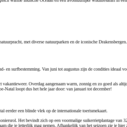
isch warme Indische Oceaan én een avontuurlijke wildlifesafari in een 
urpracht, met diverse natuurparken en de iconische Drakensbergen. In 
d- en surfbestemming. Van juni tot augustus zijn de condities ideaal v
 vakantieweer. Overdag aangenaam warm, zonnig en zo goed als altijd d
Natal loopt dus het hele jaar door: van januari tot december!
tal eerder een blinde vlek op de internationale toerismekaart.
ioniersrol. Het bevindt zich op een voormalige suikerrietplantage van 3
aam die je letterlijk mag nemen. Afhankelijk van het seizoen zie je hi