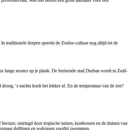
privéreservaat. Wat ons betreft een grote aanrader voor een
traditionele dorpen spreekt de Zoeloe-cultuur nog altijd tot de
oor lange sessies op je plank. De bruisende stad Durban wordt in Zuid-
roog, ‘s nachts koelt het lekker af. En de temperatuur van de zee?
2 hectare, omringd door tropische tuinen, kustbossen en de duinen van
er zomaar dolfijnen en walvissen voorbij zwemmen.